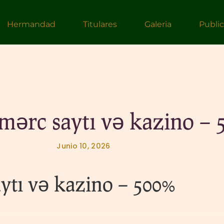
Hermandad
Titulares
Galeria
Publi
ərc saytı və kazino – 
Junio 10, 2026
tı və kazino – 500%