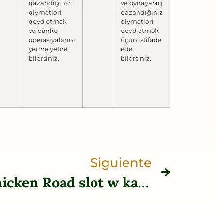
qazandığınız
və oynayaraq
qiymətləri
qazandığınız
qeyd etmək
qiymətləri
və banko
qeyd etmək
operasiyalarını
üçün istifadə
yerinə yetirə
edə
bilərsiniz.
bilərsiniz.
Siguiente
Chicken Road slot w kasynie online – bezpieczeństwo gry