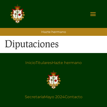
Hazte hermano
Diputaciones
Inicio
Titulares
Hazte hermano
Secretaría
Mayo 2024
Contacto