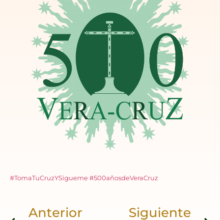
#TomaTuCruzYSígueme
#500añosdeVeraCruz
Anterior
Siguiente