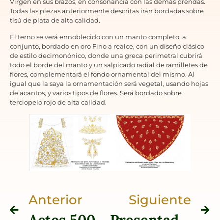
Virgen en sus brazos, en consonancia con las demás prendas.
Todas las piezas anteriormente descritas irán bordadas sobre
tisú de plata de alta calidad.
El terno se verá ennoblecido con un manto completo, a
conjunto, bordado en oro Fino a realce, con un diseño clásico
de estilo decimonónico, donde una greca perimetral cubrirá
todo el borde del manto y un salpicado radial de ramilletes de
flores, complementará el fondo ornamental del mismo. Al
igual que la saya la ornamentación será vegetal, usando hojas
de acantos, y varios tipos de flores. Será bordado sobre
terciopelo rojo de alta calidad.
Anterior
Siguiente
Actos 500 Aniversario
Presentado el Cartel «Jueves Santo 2022» editado por la Juventud Crucera de la Archicofradía. Una obra del Joven fotógrafo egabrense Nicolás J. Canela Ballesteros