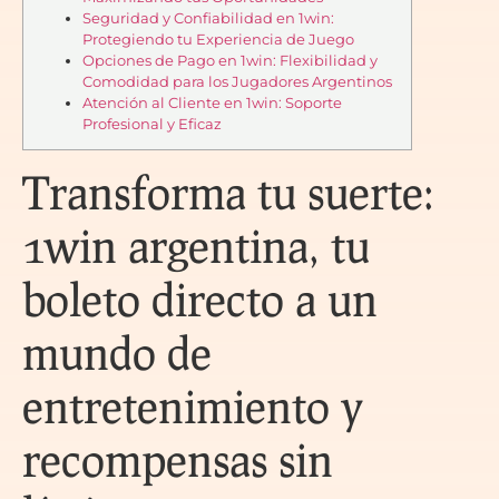
Seguridad y Confiabilidad en 1win:
Protegiendo tu Experiencia de Juego
Opciones de Pago en 1win: Flexibilidad y
Comodidad para los Jugadores Argentinos
Atención al Cliente en 1win: Soporte
Profesional y Eficaz
Transforma tu suerte:
1win argentina, tu
boleto directo a un
mundo de
entretenimiento y
recompensas sin