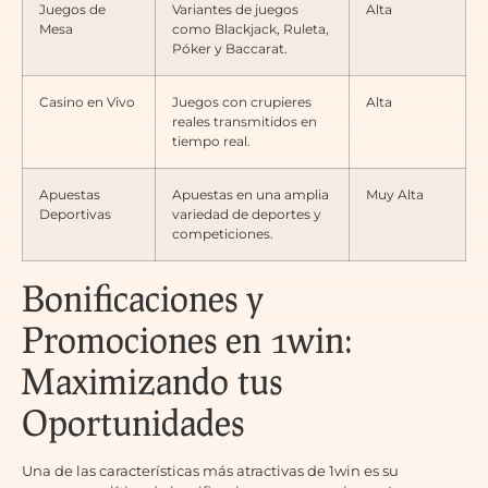
Juegos de
Variantes de juegos
Alta
Mesa
como Blackjack, Ruleta,
Póker y Baccarat.
Casino en Vivo
Juegos con crupieres
Alta
reales transmitidos en
tiempo real.
Apuestas
Apuestas en una amplia
Muy Alta
Deportivas
variedad de deportes y
competiciones.
Bonificaciones y
Promociones en 1win:
Maximizando tus
Oportunidades
Una de las características más atractivas de 1win es su