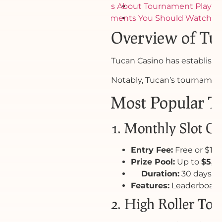
Myths vs Facts About Tournament Play
Upcoming Tournaments You Should Watch
Overview of Tu
Tucan Casino has establishe
Notably, Tucan’s tournaments
Most Popular To
1. Monthly Slot Ch
Entry Fee:
Free or $10
Prize Pool:
Up to
$5,0
Duration:
30 days
Features:
Leaderboard-
2. High Roller To