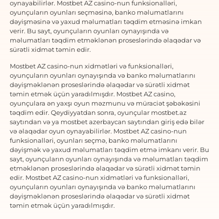
oynayabilirlər. Mostbet AZ casino-nun funksionalləri,
oyunçuların oyunları seçməsinə, banko məlumatlarını
dəyişməsinə və yaxud məlumatları təqdim etməsinə imkan
verir. Bu sayt, oyunçuların oyunları oynayışında və
məlumatları təqdim etməklənən proseslərində əlaqədar və
sürətli xidmət təmin edir.
Mostbet AZ casino-nun xidmətləri və funksionalləri,
oyunçuların oyunları oynayışında və banko məlumatlarını
dəyişməklənən proseslərində əlaqədar və sürətli xidmət
təmin etmək üçün yaradılmışdır. Mostbet AZ casino,
oyunçulara ən yaxşı oyun məzmunu və müraciət şəbəkəsini
təqdim edir. Qeydiyyatdan sonra, oyunçular mostbet.az
saytından və ya mostbet azerbaycan saytından giriş edə bilər
və əlaqədar oyun oynayabilirlər. Mostbet AZ casino-nun
funksionalləri, oyunları seçmə, banko məlumatlarını
dəyişmək və yaxud məlumatları təqdim etmə imkanı verir. Bu
sayt, oyunçuların oyunları oynayışında və məlumatları təqdim
etməklənən proseslərində əlaqədar və sürətli xidmət təmin
edir. Mostbet AZ casino-nun xidmətləri və funksionalləri,
oyunçuların oyunları oynayışında və banko məlumatlarını
dəyişməklənən proseslərində əlaqədar və sürətli xidmət
təmin etmək üçün yaradılmışdır.