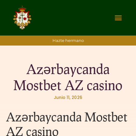
Hazte hermano
Azərbaycanda
Mostbet AZ casino
Junio 11, 2026
Azərbaycanda Mostbet
AZ casino