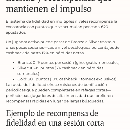
mantienen el impulso
El sistema de fidelidad en múltiples niveles recompensa la
constancia con puntos que se acumulan por cada €20
apostados.
Un jugador activo puede pasar de Bronze a Silver tras solo
unas pocas sesiones—cada nivel desbloquea porcentajes de
cashback de hasta 17% en pérdidas netas.
Bronze: 0–9 puntos por sesión (giros gratis mensuales)
Silver: 10–19 puntos (5% cashback en pérdidas
semanales)
Gold: 20+ puntos (10% cashback + torneos exclusivos)
La rueda de fidelidad ofrece misiones de bonificación
periódicas que pueden completarse en ráfagas cortas—
perfecto para jugadores de alta intensidad que prefieren
recompensas rápidas en lugar de largas búsquedas.
Ejemplo de recompensa de
fidelidad en una sesión corta