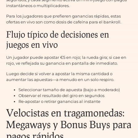
instantáneos o multiplicadores.
Para los jugadores que prefieren ganancias rápidas, estas
ofertas en vivo son como dosis de cafeína para el bankroll.
Flujo típico de decisiones en
juegos en vivo
Un jugador puede apostar €5 en rojo; la rueda gira; si cae en
rojo, ve reflejada su ganancia en pantalla de inmediato.
Luego decide si volver a apostar la misma cantidad o
aumentar las apuestas—a menudo en un solo respiro.
Seleccionar tamaño de apuesta (bajo a moderado)
Observar el resultado del giro en segundos
Re‑apostar o retirar ganancias al instante
Velocistas en tragamonedas:
Megaways y Bonus Buys para
pagos rápidos