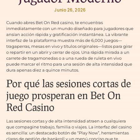
Junio 26, 2026
Cuando abres Bet On Red casino, te encuentras
inmediatamente con un mundo diseñado para jugadores que
ansían acción rápida y gratificación instantánea. La vibrante
interfaz de la plataforma muestra más de 6,000 juegos—
tragaperras, mesas en vivo y títulos originales—listos para girar
o repartir en un abrir y cerrar de ojos. Una rápida mirada a un
carrete de tragamonedas o a una rueda de ruleta en vivo
puede marcar el ritmo para una sesión de alta intensidad que
dura apenas diez a quince minutos.
Por qué las sesiones cortas de
juego prosperan en Bet On
Red Casino
Las sesiones cortas y de alta intensidad atraen a cualquiera
que compagine trabajo, familia o viajes. La interfaz del casino
es sencilla: un destacado botón de “Play Now”, herramientas
claras de gestión de bankroll y un menú conciso que te