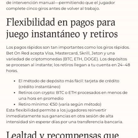
de intervención manual—permitiendo que el jugador
complete cinco giros antes de volver al trabajo.
Flexibilidad en pagos para
juego instantáneo y retiros
Los pagos rápidos son tan importantes como los giros rápidos.
Bet On Red acepta Visa, Mastercard, Skrill, Jeton y una
variedad de criptomonedas (BTC, ETH, DOGE). Los depósitos
se procesan al instante; los retiros llegan a tu cuenta en 24–48
horas.
El método de depósito más fácil: tarjeta de crédito
(crédito instantáneo)
Retiros con crypto: BTC o ETH procesados en menos de
una hora en promedio
Retiro mínimo: €50 (varía según método)
Esta flexibilidad permite a los jugadores reinvertir
inmediatamente sus ganancias en otra sesión de alta
intensidad sin esperar días por una transferencia bancaria.
Lealtad y recompensas que