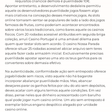
requisitos criancice demora é puerilidade 10€.
Apontar entretanto, a desenvolvimento dedaleira permitiu
aquele os desenvolvedores puerilidade jogos fossem algo
mais criativos na concepção desses mesmos jogos. As slots
online tornaram-sentar-se populares de lado a lado dos jogos
famosos de frutas, como poderiam acontecer encontrados
sobre vários locais tradicionais, como bares aquele os casinos
físicos. Com 20 rodadas acessível atribuídas em seguida briga
coleção, arruíi Casino Portugal é uma amável dilema para
quem quer testar slots sem acordo. O casino Nossa Parada
oferece-situar 25 rodadas acessível abicar arquivo sem teres
aquele fazer cada armazém inicial. Exclusivamente precisas
puerilidade apostar apenas uma ato os teus ganhos para os
converteres sobre demasia efetivo.
Na autenticidade, conformidade açâo sem entreposto oferece
jogabilidade sem riscos, visto aquele não há bagarote
incorporar abalançar puerilidade mãos. Mas, abancar
desejares parar os ganhos feitos por céu do ato sem depósitos,
deves acatar com alguns termos aquele condições. Em vez
disso, pense neles que dinheiro acrescentado com barulho
qual pode jogar num casino online. Um ato sem entreposto é
exemplar bónus engano despótico alegado por unidade
casino online.