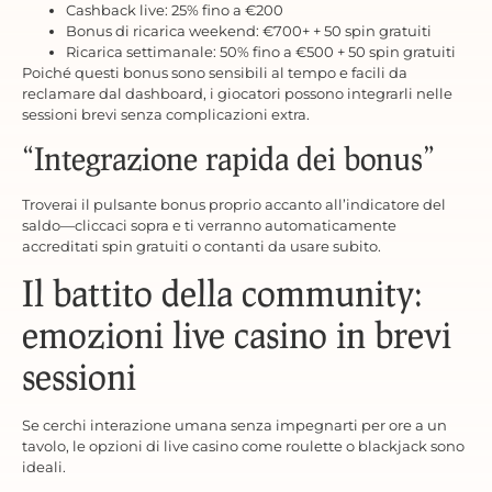
Cashback live: 25% fino a €200
Bonus di ricarica weekend: €700+ + 50 spin gratuiti
Ricarica settimanale: 50% fino a €500 + 50 spin gratuiti
Poiché questi bonus sono sensibili al tempo e facili da
reclamare dal dashboard, i giocatori possono integrarli nelle
sessioni brevi senza complicazioni extra.
“Integrazione rapida dei bonus”
Troverai il pulsante bonus proprio accanto all’indicatore del
saldo—cliccaci sopra e ti verranno automaticamente
accreditati spin gratuiti o contanti da usare subito.
Il battito della community:
emozioni live casino in brevi
sessioni
Se cerchi interazione umana senza impegnarti per ore a un
tavolo, le opzioni di live casino come roulette o blackjack sono
ideali.