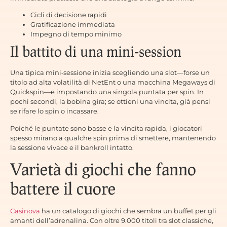
Cicli di decisione rapidi
Gratificazione immediata
Impegno di tempo minimo
Il battito di una mini‑session
Una tipica mini‑sessione inizia scegliendo una slot—forse un
titolo ad alta volatilità di NetEnt o una macchina Megaways di
Quickspin—e impostando una singola puntata per spin. In
pochi secondi, la bobina gira; se ottieni una vincita, già pensi
se rifare lo spin o incassare.
Poiché le puntate sono basse e la vincita rapida, i giocatori
spesso mirano a qualche spin prima di smettere, mantenendo
la sessione vivace e il bankroll intatto.
Varietà di giochi che fanno
battere il cuore
Casinova
ha un catalogo di giochi che sembra un buffet per gli
amanti dell’adrenalina. Con oltre 9.000 titoli tra slot classiche,