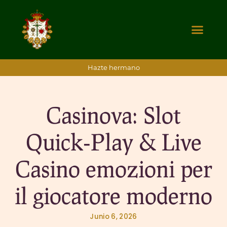
Hazte hermano
Casinova: Slot
Quick‑Play & Live
Casino emozioni per
il giocatore moderno
Junio 6, 2026