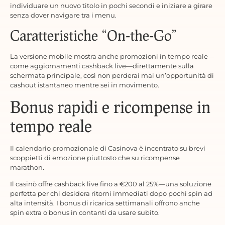
individuare un nuovo titolo in pochi secondi e iniziare a girare
senza dover navigare tra i menu.
Caratteristiche “On‑the‑Go”
La versione mobile mostra anche promozioni in tempo reale—
come aggiornamenti cashback live—direttamente sulla
schermata principale, così non perderai mai un’opportunità di
cashout istantaneo mentre sei in movimento.
Bonus rapidi e ricompense in
tempo reale
Il calendario promozionale di Casinova è incentrato su brevi
scoppietti di emozione piuttosto che su ricompense
marathon.
Il casinò offre cashback live fino a €200 al 25%—una soluzione
perfetta per chi desidera ritorni immediati dopo pochi spin ad
alta intensità. I bonus di ricarica settimanali offrono anche
spin extra o bonus in contanti da usare subito.