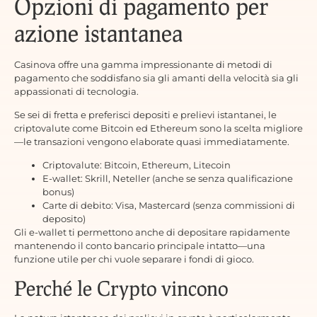
Opzioni di pagamento per
azione istantanea
Casinova offre una gamma impressionante di metodi di
pagamento che soddisfano sia gli amanti della velocità sia gli
appassionati di tecnologia.
Se sei di fretta e preferisci depositi e prelievi istantanei, le
criptovalute come Bitcoin ed Ethereum sono la scelta migliore
—le transazioni vengono elaborate quasi immediatamente.
Criptovalute: Bitcoin, Ethereum, Litecoin
E-wallet: Skrill, Neteller (anche se senza qualificazione
bonus)
Carte di debito: Visa, Mastercard (senza commissioni di
deposito)
Gli e-wallet ti permettono anche di depositare rapidamente
mantenendo il conto bancario principale intatto—una
funzione utile per chi vuole separare i fondi di gioco.
Perché le Crypto vincono