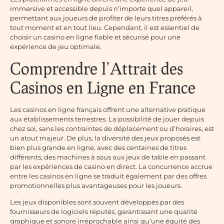
immersive et accessible depuis n’importe quel appareil,
permettant aux joueurs de profiter de leurs titres préférés à
tout moment et en tout lieu. Cependant, il est essentiel de
choisir un casino en ligne fiable et sécurisé pour une
expérience de jeu optimale.
Comprendre l’Attrait des
Casinos en Ligne en France
Les casinos en ligne français offrent une alternative pratique
aux établissements terrestres. La possibilité de jouer depuis
chez soi, sans les contraintes de déplacement ou d’horaires, est
un atout majeur. De plus, la diversité des jeux proposés est
bien plus grande en ligne, avec des centaines de titres
différents, des machines à sous aux jeux de table en passant
par les expériences de casino en direct. La concurrence accrue
entre les casinos en ligne se traduit également par des offres
promotionnelles plus avantageuses pour les joueurs.
Les jeux disponibles sont souvent développés par des
fournisseurs de logiciels réputés, garantissant une qualité
graphique et sonore irréprochable ainsi qu’une équité des