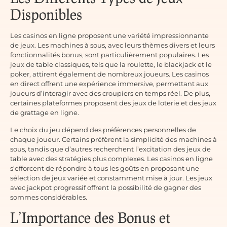
Disponibles
Les casinos en ligne proposent une variété impressionnante
de jeux. Les machines à sous, avec leurs thèmes divers et leurs
fonctionnalités bonus, sont particulièrement populaires. Les
jeux de table classiques, tels que la roulette, le blackjack et le
poker, attirent également de nombreux joueurs. Les casinos
en direct offrent une expérience immersive, permettant aux
joueurs d’interagir avec des croupiers en temps réel. De plus,
certaines plateformes proposent des jeux de loterie et des jeux
de grattage en ligne.
Le choix du jeu dépend des préférences personnelles de
chaque joueur. Certains préfèrent la simplicité des machines à
sous, tandis que d’autres recherchent l’excitation des jeux de
table avec des stratégies plus complexes. Les casinos en ligne
s’efforcent de répondre à tous les goûts en proposant une
sélection de jeux variée et constamment mise à jour. Les jeux
avec jackpot progressif offrent la possibilité de gagner des
sommes considérables.
L’Importance des Bonus et