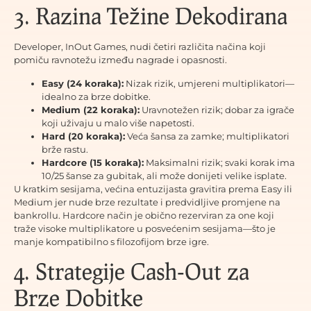
3. Razina Težine Dekodirana
Developer, InOut Games, nudi četiri različita načina koji
pomiču ravnotežu između nagrade i opasnosti.
Easy (24 koraka):
Nizak rizik, umjereni multiplikatori—
idealno za brze dobitke.
Medium (22 koraka):
Uravnotežen rizik; dobar za igrače
koji uživaju u malo više napetosti.
Hard (20 koraka):
Veća šansa za zamke; multiplikatori
brže rastu.
Hardcore (15 koraka):
Maksimalni rizik; svaki korak ima
10/25 šanse za gubitak, ali može donijeti velike isplate.
U kratkim sesijama, većina entuzijasta gravitira prema Easy ili
Medium jer nude brze rezultate i predvidljive promjene na
bankrollu. Hardcore način je obično rezerviran za one koji
traže visoke multiplikatore u posvećenim sesijama—što je
manje kompatibilno s filozofijom brze igre.
4. Strategije Cash‑Out za
Brze Dobitke