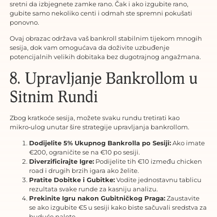
sretni da izbjegnete zamke rano. Čak i ako izgubite rano,
gubite samo nekoliko centi i odmah ste spremni pokušati
ponovno.
Ovaj obrazac održava vaš bankroll stabilnim tijekom mnogih
sesija, dok vam omogućava da doživite uzbuđenje
potencijalnih velikih dobitaka bez dugotrajnog angažmana.
8. Upravljanje Bankrollom u
Sitnim Rundi
Zbog kratkoće sesija, možete svaku rundu tretirati kao
mikro‑ulog unutar šire strategije upravljanja bankrollom.
Dodijelite 5% Ukupnog Bankrolla po Sesiji:
Ako imate
€200, ograničite se na €10 po sesiji.
Diverzificirajte Igre:
Podijelite tih €10 između chicken
road i drugih brzih igara ako želite.
Pratite Dobitke i Gubitke:
Vodite jednostavnu tablicu
rezultata svake runde za kasniju analizu.
Prekinite Igru nakon Gubitničkog Praga:
Zaustavite
se ako izgubite €5 u sesiji kako biste sačuvali sredstva za
buduće nalete.