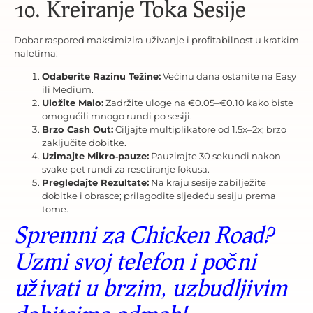
10. Kreiranje Toka Sesije
Dobar raspored maksimizira uživanje i profitabilnost u kratkim
naletima:
Odaberite Razinu Težine:
Većinu dana ostanite na Easy
ili Medium.
Uložite Malo:
Zadržite uloge na €0.05–€0.10 kako biste
omogućili mnogo rundi po sesiji.
Brzo Cash Out:
Ciljajte multiplikatore od 1.5x–2x; brzo
zaključite dobitke.
Uzimajte Mikro‑pauze:
Pauzirajte 30 sekundi nakon
svake pet rundi za resetiranje fokusa.
Pregledajte Rezultate:
Na kraju sesije zabilježite
dobitke i obrasce; prilagodite sljedeću sesiju prema
tome.
Spremni za Chicken Road?
Uzmi svoj telefon i počni
uživati u brzim, uzbudljivim