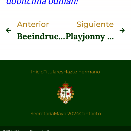
dobitcima odmah!
Anterior
Siguiente
Beeindruckende Gewinne starten mit großem Selbstvertrauen im Vulkan Vegas Spielhaus für Deutschland
Playjonny Casino is Your Ticket to Thrilling Casino Action in UK
Inicio
Titulares
Hazte hermano
Secretaría
Mayo 2024
Contacto