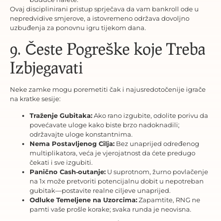
Ovaj disciplinirani pristup sprječava da vam bankroll ode u
nepredvidive smjerove, a istovremeno održava dovoljno
uzbuđenja za ponovnu igru tijekom dana.
9. Česte Pogreške koje Treba
Izbjegavati
Neke zamke mogu poremetiti čak i najusredotočenije igrače
na kratke sesije:
Traženje Gubitaka:
Ako rano izgubite, odolite porivu da
povećavate uloge kako biste brzo nadoknadili;
održavajte uloge konstantnima.
Nema Postavljenog Cilja:
Bez unaprijed određenog
multiplikatora, veća je vjerojatnost da ćete predugo
čekati i sve izgubiti.
Panično Cash‑outanje:
U suprotnom, žurno povlačenje
na 1x može pretvoriti potencijalnu dobit u nepotreban
gubitak—postavite realne ciljeve unaprijed.
Odluke Temeljene na Uzorcima:
Zapamtite, RNG ne
pamti vaše prošle korake; svaka runda je neovisna.