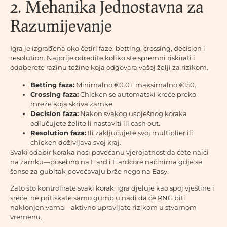
2. Mehanika Jednostavna za
Razumijevanje
Igra je izgrađena oko četiri faze: betting, crossing, decision i
resolution. Najprije odredite koliko ste spremni riskirati i
odaberete razinu težine koja odgovara vašoj želji za rizikom.
Betting faza:
Minimalno €0.01, maksimalno €150.
Crossing faza:
Chicken se automatski kreće preko
mreže koja skriva zamke.
Decision faza:
Nakon svakog uspješnog koraka
odlučujete želite li nastaviti ili cash out.
Resolution faza:
Ili zaključujete svoj multiplier ili
chicken doživljava svoj kraj.
Svaki odabir koraka nosi povećanu vjerojatnost da ćete naići
na zamku—posebno na Hard i Hardcore načinima gdje se
šanse za gubitak povećavaju brže nego na Easy.
Zato što kontrolirate svaki korak, igra djeluje kao spoj vještine i
sreće; ne pritiskate samo gumb u nadi da će RNG biti
naklonjen vama—aktivno upravljate rizikom u stvarnom
vremenu.