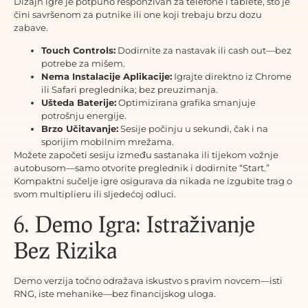
Dizajn igre je potpuno responzivan za telefone i tablete, što je
čini savršenom za putnike ili one koji trebaju brzu dozu
zabave.
Touch Controls:
Dodirnite za nastavak ili cash out—bez
potrebe za mišem.
Nema Instalacije Aplikacije:
Igrajte direktno iz Chrome
ili Safari preglednika; bez preuzimanja.
Ušteda Baterije:
Optimizirana grafika smanjuje
potrošnju energije.
Brzo Učitavanje:
Sesije počinju u sekundi, čak i na
sporijim mobilnim mrežama.
Možete započeti sesiju između sastanaka ili tijekom vožnje
autobusom—samo otvorite preglednik i dodirnite “Start.”
Kompaktni sučelje igre osigurava da nikada ne izgubite trag o
svom multiplieru ili sljedećoj odluci.
6. Demo Igra: Istraživanje
Bez Rizika
Demo verzija točno odražava iskustvo s pravim novcem—isti
RNG, iste mehanike—bez financijskog uloga.