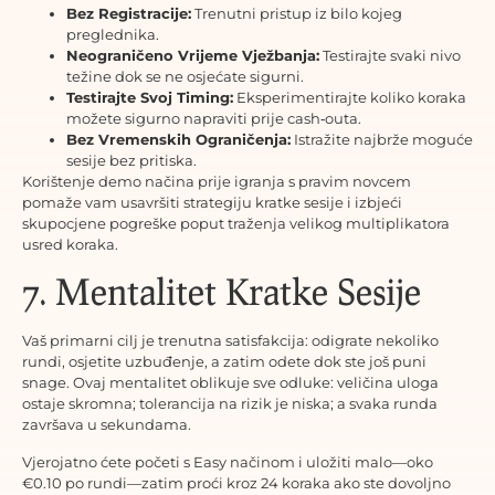
Bez Registracije:
Trenutni pristup iz bilo kojeg
preglednika.
Neograničeno Vrijeme Vježbanja:
Testirajte svaki nivo
težine dok se ne osjećate sigurni.
Testirajte Svoj Timing:
Eksperimentirajte koliko koraka
možete sigurno napraviti prije cash‑outa.
Bez Vremenskih Ograničenja:
Istražite najbrže moguće
sesije bez pritiska.
Korištenje demo načina prije igranja s pravim novcem
pomaže vam usavršiti strategiju kratke sesije i izbjeći
skupocjene pogreške poput traženja velikog multiplikatora
usred koraka.
7. Mentalitet Kratke Sesije
Vaš primarni cilj je trenutna satisfakcija: odigrate nekoliko
rundi, osjetite uzbuđenje, a zatim odete dok ste još puni
snage. Ovaj mentalitet oblikuje sve odluke: veličina uloga
ostaje skromna; tolerancija na rizik je niska; a svaka runda
završava u sekundama.
Vjerojatno ćete početi s Easy načinom i uložiti malo—oko
€0.10 po rundi—zatim proći kroz 24 koraka ako ste dovoljno