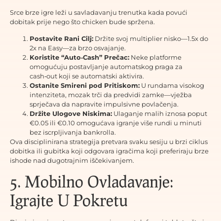
Srce brze igre leži u savladavanju trenutka kada povući
dobitak prije nego što chicken bude spržena.
Postavite Rani Cilj:
Držite svoj multiplier nisko—1.5x do
2x na Easy—za brzo osvajanje.
Koristite “Auto‑Cash” Prečac:
Neke platforme
omogućuju postavljanje automatskog praga za
cash‑out koji se automatski aktivira.
Ostanite Smireni pod Pritiskom:
U rundama visokog
intenziteta, mozak trči da predvidi zamke—vježba
sprječava da napravite impulsivne povlačenja.
Držite Ulogove Niskima:
Ulaganje malih iznosa poput
€0.05 ili €0.10 omogućava igranje više rundi u minuti
bez iscrpljivanja bankrolla.
Ova disciplinirana strategija pretvara svaku sesiju u brzi ciklus
dobitka ili gubitka koji odgovara igračima koji preferiraju brze
ishode nad dugotrajnim iščekivanjem.
5. Mobilno Ovladavanje:
Igrajte U Pokretu