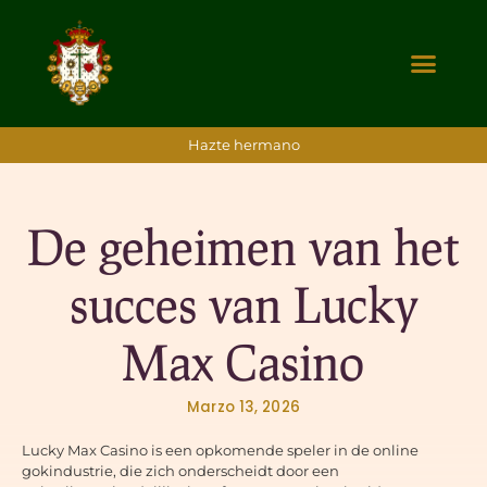
Hazte hermano
De geheimen van het
succes van Lucky
Max Casino
Marzo 13, 2026
Lucky Max Casino is een opkomende speler in de online
gokindustrie, die zich onderscheidt door een