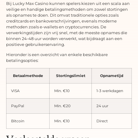
Bij Lucky Max Casino kunnen spelers kiezen uit een scala aan
veilige en handige betalingsmethoden om zowel stortingen
als opnames te doen. Dit omvat traditionele opties zoals
creditcards en bankoverschrijvingen, evenals moderne
methoden zoals e-wallets en cryptocurrencies. De
verwerkingstijden zijn vrij snel, met de meeste opnames die
binnen 24-48 uur worden verwerkt, wat bijdraagt aan een
positieve gebruikerservaring.
Hieronder is een overzicht van enkele beschikbare
betalingsopties:
Betaalmethode
Stortingslimiet
Opnametijd
VISA
Min. €10
1-3 werkdagen
PayPal
Min. €20
24 uur
Bitcoin
Min. €10
Direct