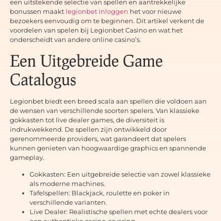
een uitstekende selectie van spellen en aantrekkelijke
bonussen maakt
legionbet inloggen
het voor nieuwe
bezoekers eenvoudig om te beginnen. Dit artikel verkent de
voordelen van spelen bij Legionbet Casino en wat het
onderscheidt van andere online casino’s.
Een Uitgebreide Game
Catalogus
Legionbet biedt een breed scala aan spellen die voldoen aan
de wensen van verschillende soorten spelers. Van klassieke
gokkasten tot live dealer games, de diversiteit is
indrukwekkend. De spellen zijn ontwikkeld door
gerenommeerde providers, wat garandeert dat spelers
kunnen genieten van hoogwaardige graphics en spannende
gameplay.
Gokkasten: Een uitgebreide selectie van zowel klassieke
als moderne machines.
Tafelspellen: Blackjack, roulette en poker in
verschillende varianten.
Live Dealer: Realistische spellen met echte dealers voor
een authentieke casino-ervaring.