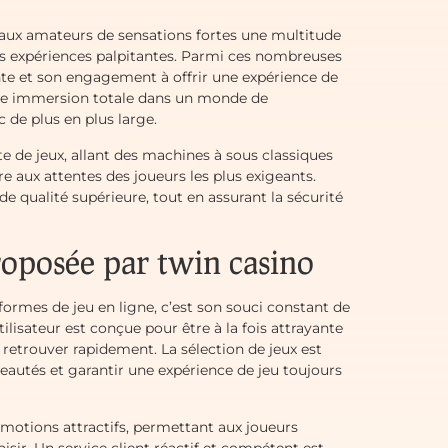
t aux amateurs de sensations fortes une multitude
des expériences palpitantes. Parmi ces nombreuses
te et son engagement à offrir une expérience de
une immersion totale dans un monde de
c de plus en plus large.
e de jeux, allant des machines à sous classiques
e aux attentes des joueurs les plus exigeants.
 de qualité supérieure, tout en assurant la sécurité
oposée par twin casino
formes de jeu en ligne, c’est son souci constant de
utilisateur est conçue pour être à la fois attrayante
retrouver rapidement. La sélection de jeux est
eautés et garantir une expérience de jeu toujours
omotions attractifs, permettant aux joueurs
isir. Un service client réactif et compétent est