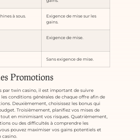
gains.
chines à sous.
Exigence de mise sur les
gains.
Exigence de mise.
Sans exigence de mise.
des Promotions
par twin casino, il est important de suivre
 les conditions générales de chaque offre afin de
ctions. Deuxièmement, choisissez les bonus qui
 budget. Troisièmement, planifiez vos mises de
 tout en minimisant vos risques. Quatrièmement,
estions ou des difficultés à comprendre les
, vous pouvez maximiser vos gains potentiels et
 casino.