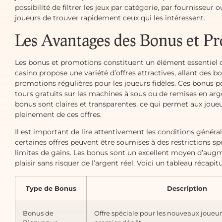
possibilité de filtrer les jeux par catégorie, par fournisseur
joueurs de trouver rapidement ceux qui les intéressent.
Les Avantages des Bonus et P
Les bonus et promotions constituent un élément essentiel de 
casino propose une variété d’offres attractives, allant des
promotions régulières pour les joueurs fidèles. Ces bonus p
tours gratuits sur les machines à sous ou de remises en argen
bonus sont claires et transparentes, ce qui permet aux jo
pleinement de ces offres.
Il est important de lire attentivement les conditions généra
certaines offres peuvent être soumises à des restrictions sp
limites de gains. Les bonus sont un excellent moyen d’aug
plaisir sans risquer de l’argent réel. Voici un tableau récapit
Type de Bonus
Description
Bonus de
Offre spéciale pour les nouveaux joueurs