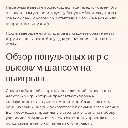
Не забудьте ввести промокод, если он предусмотрен. Это
позволит вам увеличить сумму бонуса. Убедитесь, что вы
ознакомлены с условиями отыгрыша, чтобы не возникло
неприятных ситуаций.
После завершения этих шагов вы сможете сразу начать
игру и использовать бонус для увеличения шансов на
успех.
Обзор популярных игр с
высоким шансом на
выигрыш
Среди любителей азартных развлечений выделяются
несколько игр, которые предлагают хорошие
коэффициенты для успеха. Например, блэкджек имеет
один из самых низких показателей преимущества казино.
Если соблюдать правильную стратегию, шанс на победу
увеличивается до 49%. Здесь важно знать правила и
использовать тактики, такие как «счет карт».