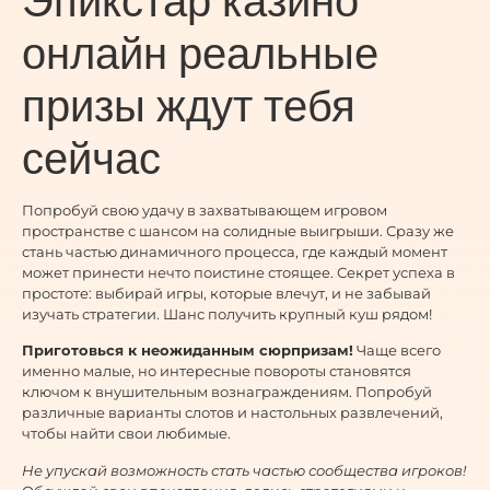
онлайн реальные
призы ждут тебя
сейчас
Попробуй свою удачу в захватывающем игровом
пространстве с шансом на солидные выигрыши. Сразу же
стань частью динамичного процесса, где каждый момент
может принести нечто поистине стоящее. Секрет успеха в
простоте: выбирай игры, которые влечут, и не забывай
изучать стратегии. Шанс получить крупный куш рядом!
Приготовься к неожиданным сюрпризам!
Чаще всего
именно малые, но интересные повороты становятся
ключом к внушительным вознаграждениям. Попробуй
различные варианты слотов и настольных развлечений,
чтобы найти свои любимые.
Не упускай возможность стать частью сообщества игроков!