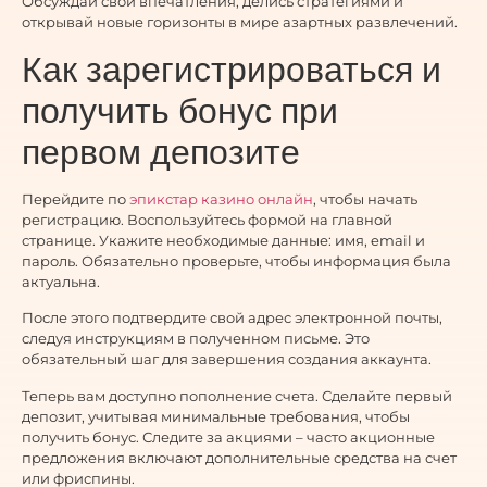
Обсуждай свои впечатления, делись стратегиями и
открывай новые горизонты в мире азартных развлечений.
Как зарегистрироваться и
получить бонус при
первом депозите
Перейдите по
эпикстар казино онлайн
, чтобы начать
регистрацию. Воспользуйтесь формой на главной
странице. Укажите необходимые данные: имя, email и
пароль. Обязательно проверьте, чтобы информация была
актуальна.
После этого подтвердите свой адрес электронной почты,
следуя инструкциям в полученном письме. Это
обязательный шаг для завершения создания аккаунта.
Теперь вам доступно пополнение счета. Сделайте первый
депозит, учитывая минимальные требования, чтобы
получить бонус. Следите за акциями – часто акционные
предложения включают дополнительные средства на счет
или фриспины.