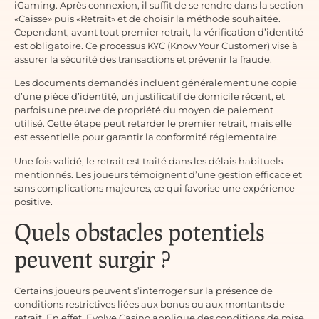
iGaming. Après connexion, il suffit de se rendre dans la section
«Caisse» puis «Retrait» et de choisir la méthode souhaitée.
Cependant, avant tout premier retrait, la vérification d’identité
est obligatoire. Ce processus KYC (Know Your Customer) vise à
assurer la sécurité des transactions et prévenir la fraude.
Les documents demandés incluent généralement une copie
d’une pièce d’identité, un justificatif de domicile récent, et
parfois une preuve de propriété du moyen de paiement
utilisé. Cette étape peut retarder le premier retrait, mais elle
est essentielle pour garantir la conformité réglementaire.
Une fois validé, le retrait est traité dans les délais habituels
mentionnés. Les joueurs témoignent d’une gestion efficace et
sans complications majeures, ce qui favorise une expérience
positive.
Quels obstacles potentiels
peuvent surgir ?
Certains joueurs peuvent s’interroger sur la présence de
conditions restrictives liées aux bonus ou aux montants de
retrait. En effet, Evolve Casino applique des conditions de mise