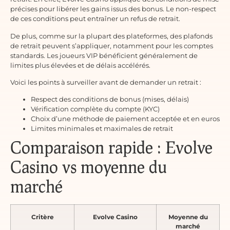
précises pour libérer les gains issus des bonus. Le non-respect
de ces conditions peut entraîner un refus de retrait.
De plus, comme sur la plupart des plateformes, des plafonds
de retrait peuvent s’appliquer, notamment pour les comptes
standards. Les joueurs VIP bénéficient généralement de
limites plus élevées et de délais accélérés.
Voici les points à surveiller avant de demander un retrait :
Respect des conditions de bonus (mises, délais)
Vérification complète du compte (KYC)
Choix d’une méthode de paiement acceptée et en euros
Limites minimales et maximales de retrait
Comparaison rapide : Evolve
Casino vs moyenne du
marché
Critère
Evolve Casino
Moyenne du
marché