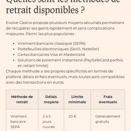
retrait disponibles ?
Evolve Casino propose plusieurs moyens sécurisés permettant
de récupérer ses gains rapidement et sans complications
majeures. Parmi les plus populaires :
Virement bancaire classique (SEPA)
Portefeuilles électroniques (Skrill, Neteller)
Cartes bancaires Visa et Mastercard
Solutions de paiement instantané (PaySafeCard parfois
en retrait limité)
Chaque méthode a ses propres spécificités en termes de
plafond, délais et frais éventuels, mais toutes sont compatibles
avec des transactions en euros.
Méthode de
Délais
Limite
Frais
retrait
moyens
minimale
éventuels
Virement
2 à 5
20 €
Généralement
bancaire
jours
gratuits
SEPA
ouvrés