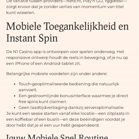
De variatie tussen providers—NetEnt, Play’n GO, Yggdrasil—
zorgt ervoor dat je zonder verlies van momentum van titel
kunt wisselen.
Mobiele Toegankelijkheid en
Instant Spin
De N1 Casino app is ontworpen voor spelen onderweg. Het
responsieve ontwerp houdt de reels in beweging, of je nu op
een iPhone of een Android-tablet zit.
Belangrijke mobiele voordelen zijn onder andere:
Touch‑geoptimaliseerde bediening die natuurlijk
aanvoelt.
Een gestroomlijnde bonusinterface waarmee je direct
free spins kunt claimen.
Geen laadtijdvertraging dankzij serveroptimalisatie.
Je kunt een sessie starten vanaf elke locatie—een zitplaats in
een koffiebar of een busrit—en deze beëindigen voordat je
door hebt dat je al een uur hebt gespendeerd.
Jouw Mobiele Spel Routine