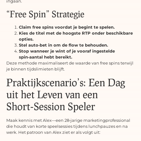
ingaan.
“Free Spin” Strategie
Claim free spins voordat je begint te spelen.
Kies de titel met de hoogste RTP onder beschikbare
opties.
Stel auto‑bet in om de flow te behouden.
Stop wanneer je wint of je vooraf ingestelde
spin‑aantal hebt bereikt.
Deze methode maximaliseert de waarde van free spins terwijl
je binnen tijdslimieten blijft.
Praktijkscenario’s: Een Dag
uit het Leven van een
Short‑Session Speler
Maak kennis met Alex—een 28‑jarige marketingprofessional
die houdt van korte speelsessies tijdens lunchpauzes en na
werk. Het patroon van Alex ziet er als volgt uit: