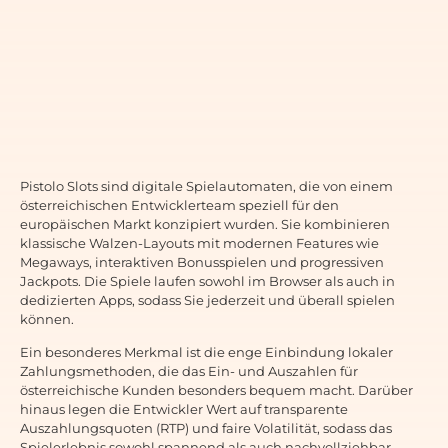
Pistolo Slots sind digitale Spielautomaten, die von einem
österreichischen Entwicklerteam speziell für den
europäischen Markt konzipiert wurden. Sie kombinieren
klassische Walzen-Layouts mit modernen Features wie
Megaways, interaktiven Bonusspielen und progressiven
Jackpots. Die Spiele laufen sowohl im Browser als auch in
dedizierten Apps, sodass Sie jederzeit und überall spielen
können.
Ein besonderes Merkmal ist die enge Einbindung lokaler
Zahlungsmethoden, die das Ein- und Auszahlen für
österreichische Kunden besonders bequem macht. Darüber
hinaus legen die Entwickler Wert auf transparente
Auszahlungsquoten (RTP) und faire Volatilität, sodass das
Spielerlebnis sowohl spannend als auch nachvollziehbar