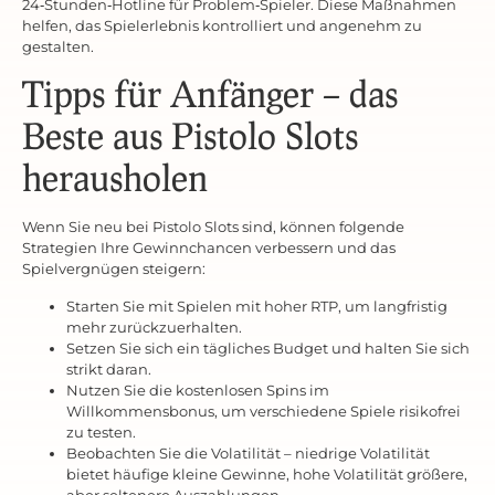
24‑Stunden‑Hotline für Problem‑Spieler. Diese Maßnahmen
helfen, das Spielerlebnis kontrolliert und angenehm zu
gestalten.
Tipps für Anfänger – das
Beste aus Pistolo Slots
herausholen
Wenn Sie neu bei Pistolo Slots sind, können folgende
Strategien Ihre Gewinnchancen verbessern und das
Spielvergnügen steigern:
Starten Sie mit Spielen mit hoher RTP, um langfristig
mehr zurückzuerhalten.
Setzen Sie sich ein tägliches Budget und halten Sie sich
strikt daran.
Nutzen Sie die kostenlosen Spins im
Willkommensbonus, um verschiedene Spiele risikofrei
zu testen.
Beobachten Sie die Volatilität – niedrige Volatilität
bietet häufige kleine Gewinne, hohe Volatilität größere,
aber seltenere Auszahlungen.