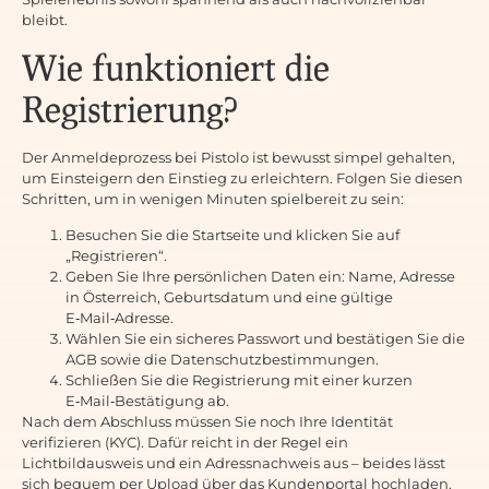
bleibt.
Wie funktioniert die
Registrierung?
Der Anmeldeprozess bei Pistolo ist bewusst simpel gehalten,
um Einsteigern den Einstieg zu erleichtern. Folgen Sie diesen
Schritten, um in wenigen Minuten spielbereit zu sein:
Besuchen Sie die Startseite und klicken Sie auf
„Registrieren“.
Geben Sie Ihre persönlichen Daten ein: Name, Adresse
in Österreich, Geburtsdatum und eine gültige
E‑Mail‑Adresse.
Wählen Sie ein sicheres Passwort und bestätigen Sie die
AGB sowie die Datenschutzbestimmungen.
Schließen Sie die Registrierung mit einer kurzen
E‑Mail‑Bestätigung ab.
Nach dem Abschluss müssen Sie noch Ihre Identität
verifizieren (KYC). Dafür reicht in der Regel ein
Lichtbildausweis und ein Adressnachweis aus – beides lässt
sich bequem per Upload über das Kundenportal hochladen.