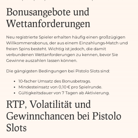
Bonusangebote und
Wettanforderungen
Neu registrierte Spieler erhalten häufig einen großzügigen
Willkommensbonus, der aus einem Einzahlungs‑Match und
freien Spins besteht. Wichtig ist jedoch, die damit
verbundenen Wettanforderungen zu kennen, bevor Sie
Gewinne auszahlen lassen können.
Die gängigsten Bedingungen bei Pistolo Slots sind:
10‑facher Umsatz des Bonusbetrags.
Mindesteinsatz von 0,10 € pro Spielrunde.
Gültigkeitsdauer von 7 Tagen ab Aktivierung.
RTP, Volatilität und
Gewinnchancen bei Pistolo
Slots