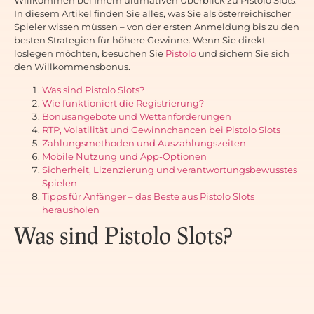
In diesem Artikel finden Sie alles, was Sie als österreichischer
Spieler wissen müssen – von der ersten Anmeldung bis zu den
besten Strategien für höhere Gewinne. Wenn Sie direkt
loslegen möchten, besuchen Sie
Pistolo
und sichern Sie sich
den Willkommensbonus.
Was sind Pistolo Slots?
Wie funktioniert die Registrierung?
Bonusangebote und Wettanforderungen
RTP, Volatilität und Gewinnchancen bei Pistolo Slots
Zahlungsmethoden und Auszahlungszeiten
Mobile Nutzung und App-Optionen
Sicherheit, Lizenzierung und verantwortungsbewusstes
Spielen
Tipps für Anfänger – das Beste aus Pistolo Slots
herausholen
Was sind Pistolo Slots?