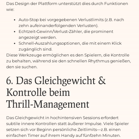
Das Design der Plattform unterstützt dies durch Funktionen
wie:
Auto‑Stop bei vorgegebenen Verlustlimits (z.B. nach
zehn aufeinanderfolgenden Verlusten).
Echtzeit‑Gewinn/Verlust‑Zähler, die prominent
angezeigt werden.
Schnell‑Auszahlungsoptionen, die mit einem Klick
zugänglich sind.
Diese Werkzeuge ermöglichen es den Spielern, die Kontrolle
zu behalten, während sie den schnellen Rhythmus genießen,
den sie suchen.
6. Das Gleichgewicht &
Kontrolle beim
Thrill‑Management
Das Gleichgewicht in hochintensiven Sessions erfordert
subtile innere Kontrollen statt äußerer Impulse. Viele Spieler
setzen sich vor Beginn persönliche Zeitlimits—z.B. einen
einfachen Timer auf ihrem Handy auf fünfzehn Minuten.