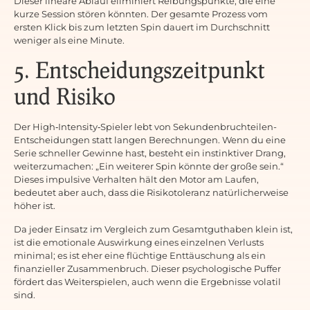
Dieser lineare Ablauf eliminiert Reibungspunkte, die eine
kurze Session stören könnten. Der gesamte Prozess vom
ersten Klick bis zum letzten Spin dauert im Durchschnitt
weniger als eine Minute.
5. Entscheidungszeitpunkt
und Risiko
Der High‑Intensity‑Spieler lebt von Sekundenbruchteilen-
Entscheidungen statt langen Berechnungen. Wenn du eine
Serie schneller Gewinne hast, besteht ein instinktiver Drang,
weiterzumachen: „Ein weiterer Spin könnte der große sein.“
Dieses impulsive Verhalten hält den Motor am Laufen,
bedeutet aber auch, dass die Risikotoleranz natürlicherweise
höher ist.
Da jeder Einsatz im Vergleich zum Gesamtguthaben klein ist,
ist die emotionale Auswirkung eines einzelnen Verlusts
minimal; es ist eher eine flüchtige Enttäuschung als ein
finanzieller Zusammenbruch. Dieser psychologische Puffer
fördert das Weiterspielen, auch wenn die Ergebnisse volatil
sind.