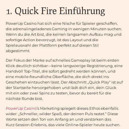
1. Quick Fire Einführung
PowerUp Casino hat sich eine Nische für Spieler geschaffen,
die adrenalingeladenes Gaming in wenigen Minuten suchen.
Wenn du die Art bist, die keinen langsamen Aufbau mag und
sofortige Action bevorzugt, ist das Layout und die
Spielauswahl der Plattform perfekt auf diesen Stil
abgestimmt.
Der Fokus der Marke auf schnelles Gameplay ist beim ersten
Klick deutlich sichtbar—keine langwierige Registrierung, eine
Handvoll Top-Titel, die sofort gedreht werden können, und
eine mobile‑freundliche Oberfläche, die dich direkt ins
Geschehen eintauchen lässt. Der Abschnitt „Quick Play“ ist auf
der Startseite hervorgehoben und lädt dich ein, dein Glück
mit ein oder zwei Spins zu testen, bevor du bereit für die
nächste Runde bist.
PowerUp Casino
’s Marketing spiegelt dieses Ethos ebenfalls
wider: „Schneller, wilder Spaß, der deinen Puls rastet.“ Diese
Worte setzen den Ton von Anfang an und verstärken das
Kurz‑Session‑Erlebnis, das viele Online‑Spieler heute suchen.