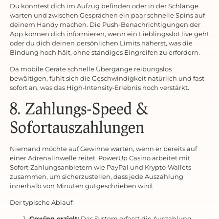
Du könntest dich im Aufzug befinden oder in der Schlange
warten und zwischen Gesprächen ein paar schnelle Spins auf
deinem Handy machen. Die Push-Benachrichtigungen der
App können dich informieren, wenn ein Lieblingsslot live geht
oder du dich deinen persönlichen Limits näherst, was die
Bindung hoch hält, ohne ständiges Eingreifen zu erfordern.
Da mobile Geräte schnelle Übergänge reibungslos
bewältigen, fühlt sich die Geschwindigkeit natürlich und fast
sofort an, was das High‑Intensity‑Erlebnis noch verstärkt.
8. Zahlungs‑Speed &
Sofortauszahlungen
Niemand möchte auf Gewinne warten, wenn er bereits auf
einer Adrenalinwelle reitet. PowerUp Casino arbeitet mit
Sofort‑Zahlungsanbietern wie PayPal und Krypto‑Wallets
zusammen, um sicherzustellen, dass jede Auszahlung
innerhalb von Minuten gutgeschrieben wird.
Der typische Ablauf:
Gewinn erzielt:
Das System erfasst die Auszahlung