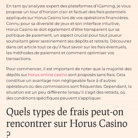
En tant qu’analyste expert des plateformes d’iGaming, je vous
propose un tour d’horizon clair et factuel des frais potentiels
appliqués sur Horus Casino lors de vos opérations financières.
Connu pour sa diversité de jeux et son interface intuitive,
Horus Casino se doit également d’être transparent sur sa
politique de paiement, un aspect crucial pour tout joueur
souhaitant gérer sereinement ses dépôts et retraits. Découvrez
dans cet article tout ce qu’il faut savoir sur les frais éventuels,
les méthodes de paiement et comment optimiser vos
transactions.
Pour commencer, il est important de noter que la majorité des
dépôts sur
horus online casino
sont proposés sans frais. Cela
constitue un avantage non négligeable face à d’autres
opérateurs où des commissions sont fréquentes. Cependant, la
situation est un peu différente lorsqu’il s’agit des retraits, où
des conditions spécifiques peuvent s’appliquer.
Quels types de frais peut-on
rencontrer sur Horus Casino
?