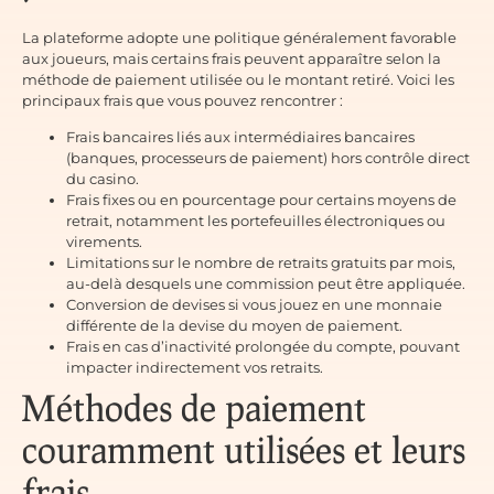
La plateforme adopte une politique généralement favorable
aux joueurs, mais certains frais peuvent apparaître selon la
méthode de paiement utilisée ou le montant retiré. Voici les
principaux frais que vous pouvez rencontrer :
Frais bancaires liés aux intermédiaires bancaires
(banques, processeurs de paiement) hors contrôle direct
du casino.
Frais fixes ou en pourcentage pour certains moyens de
retrait, notamment les portefeuilles électroniques ou
virements.
Limitations sur le nombre de retraits gratuits par mois,
au-delà desquels une commission peut être appliquée.
Conversion de devises si vous jouez en une monnaie
différente de la devise du moyen de paiement.
Frais en cas d’inactivité prolongée du compte, pouvant
impacter indirectement vos retraits.
Méthodes de paiement
couramment utilisées et leurs
frais