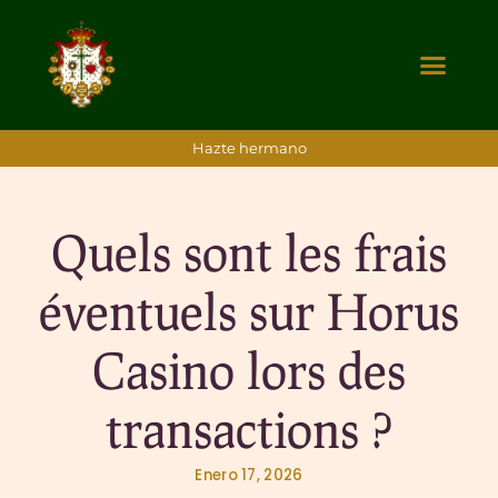
Hazte hermano
Quels sont les frais
éventuels sur Horus
Casino lors des
transactions ?
Enero 17, 2026