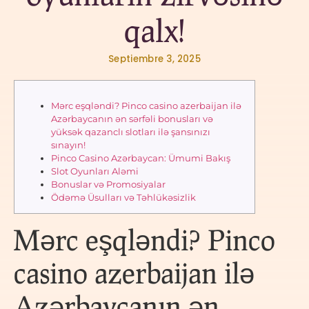
qalx!
Septiembre 3, 2025
Mərc eşqləndi? Pinco casino azerbaijan ilə
Azərbaycanın ən sərfəli bonusları və
yüksək qazanclı slotları ilə şansınızı
sınayın!
Pinco Casino Azərbaycan: Ümumi Bakış
Slot Oyunları Aləmi
Bonuslar və Promosiyalar
Ödəmə Üsulları və Təhlükəsizlik
Mərc eşqləndi? Pinco
casino azerbaijan ilə
Azərbaycanın ən