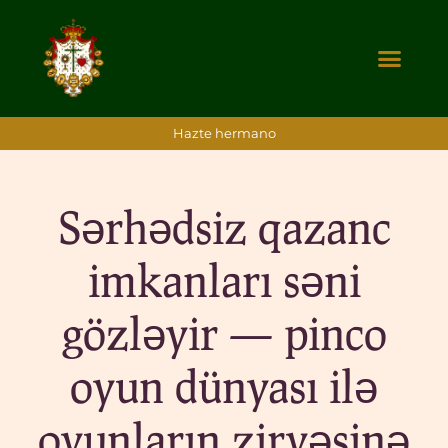
Hazte hermano
Sərhədsiz qazanc
imkanları səni
gözləyir — pinco
oyun dünyası ilə
oyunların zirvəsinə