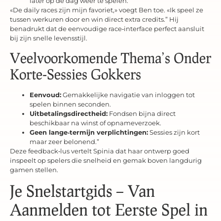
later op de dag weer te spelen.”
«De daily races zijn mijn favoriet,» voegt Ben toe. «Ik speel ze
tussen werkuren door en win direct extra credits.” Hij
benadrukt dat de eenvoudige race‑interface perfect aansluit
bij zijn snelle levensstijl.
Veelvoorkomende Thema’s Onder
Korte‑Sessies Gokkers
Eenvoud:
Gemakkelijke navigatie van inloggen tot
spelen binnen seconden.
Uitbetalingsdirectheid:
Fondsen bijna direct
beschikbaar na winst of opnameverzoek.
Geen lange‑termijn verplichtingen:
Sessies zijn kort
maar zeer belonend.”
Deze feedback‑lus vertelt Spinia dat haar ontwerp goed
inspeelt op spelers die snelheid en gemak boven langdurig
gamen stellen.
Je Snelstartgids – Van
Aanmelden tot Eerste Spel in