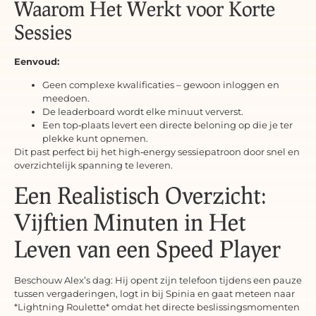
Waarom Het Werkt voor Korte
Sessies
Eenvoud:
Geen complexe kwalificaties – gewoon inloggen en
meedoen.
De leaderboard wordt elke minuut ververst.
Een top‑plaats levert een directe beloning op die je ter
plekke kunt opnemen.
Dit past perfect bij het high‑energy sessiepatroon door snel en
overzichtelijk spanning te leveren.
Een Realistisch Overzicht:
Vijftien Minuten in Het
Leven van een Speed Player
Beschouw Alex’s dag: Hij opent zijn telefoon tijdens een pauze
tussen vergaderingen, logt in bij Spinia en gaat meteen naar
*Lightning Roulette* omdat het directe beslissingsmomenten