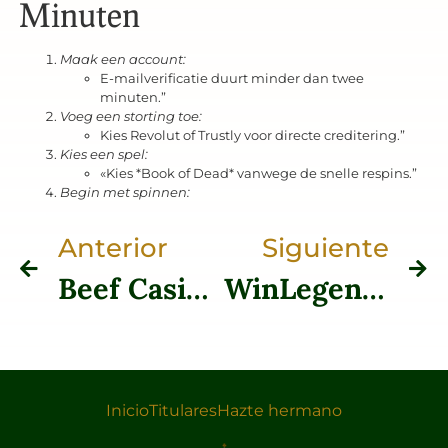
Minuten
Maak een account:
E-mailverificatie duurt minder dan twee
minuten.”
Voeg een storting toe:
Kies Revolut of Trustly voor directe creditering.”
Kies een spel:
«Kies *Book of Dead* vanwege de snelle respins.”
Begin met spinnen:
Anterior
Siguiente
Beef Casino represents the Virtual Casino featuring Unbeatable Bonuses in UK
WinLegends – Azione da Casino Fast‑Play per Vittorie Veloci
Inicio
Titulares
Hazte hermano