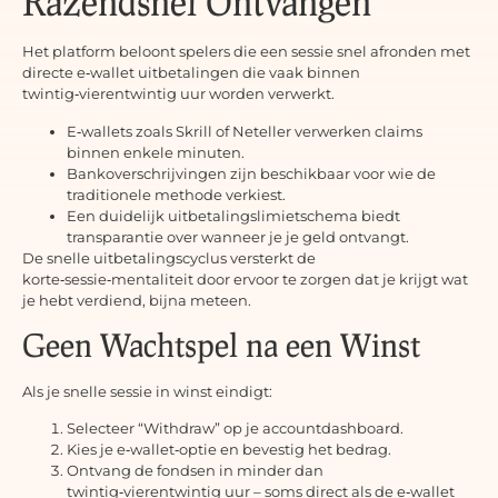
Razendsnel Ontvangen
Het platform beloont spelers die een sessie snel afronden met
directe e‑wallet uitbetalingen die vaak binnen
twintig‑vierentwintig uur worden verwerkt.
E‑wallets zoals Skrill of Neteller verwerken claims
binnen enkele minuten.
Bankoverschrijvingen zijn beschikbaar voor wie de
traditionele methode verkiest.
Een duidelijk uitbetalingslimietschema biedt
transparantie over wanneer je je geld ontvangt.
De snelle uitbetalingscyclus versterkt de
korte‑sessie‑mentaliteit door ervoor te zorgen dat je krijgt wat
je hebt verdiend, bijna meteen.
Geen Wachtspel na een Winst
Als je snelle sessie in winst eindigt:
Selecteer “Withdraw” op je accountdashboard.
Kies je e‑wallet‑optie en bevestig het bedrag.
Ontvang de fondsen in minder dan
twintig‑vierentwintig uur – soms direct als de e‑wallet