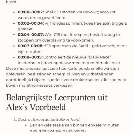
biedt.
00:00–00:02:
Snel €10 storten via Revolut; account
wordt direct geverifieerd.
00:02–00:04:
Vijf rondes spinnen; twee free spin triggers
geraakt.
00:04–00:07:
Win €15 met free spins; besluit vroeg te
stoppen om overplaying te voorkomen.
00:07–00:08:
€15 opnemen via Skrill – geld verschijnt na
vijf minuten.
00:08–00:15:
Controleert de nieuwe “Daily Race”
leaderboard; doet opnieuw mee met minimale inzet.
Deze micro‑sessie laat zien hoe korte bursts snelle winsten
opleveren, beslissingen scherp blijven en uitbetalingen
onmiddellijk blijven – perfect voor drukke spelers die snelheid
boven marathon‑sessies verkiezen.
Belangrijkste Leerpunten uit
Alex’s Voorbeeld
Gestructureerde betrokkenheid:
Een enkele sessie kan binnen enkele minuten
meerdere winsten opleveren.