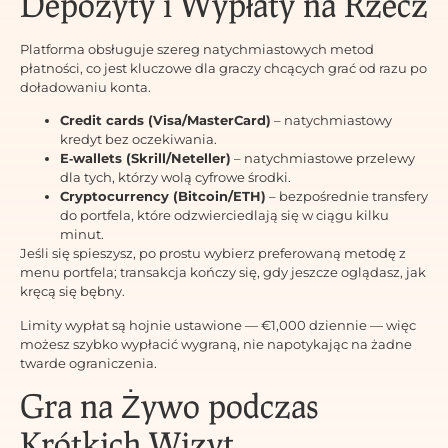
Depozyty i Wypłaty na Rzecz
Platforma obsługuje szereg natychmiastowych metod
płatności, co jest kluczowe dla graczy chcących grać od razu po
doładowaniu konta.
Credit cards (Visa/MasterCard)
– natychmiastowy
kredyt bez oczekiwania.
E‑wallets (Skrill/Neteller)
– natychmiastowe przelewy
dla tych, którzy wolą cyfrowe środki.
Cryptocurrency (Bitcoin/ETH)
– bezpośrednie transfery
do portfela, które odzwierciedlają się w ciągu kilku
minut.
Jeśli się spieszysz, po prostu wybierz preferowaną metodę z
menu portfela; transakcja kończy się, gdy jeszcze oglądasz, jak
kręcą się bębny.
Limity wypłat są hojnie ustawione — €1,000 dziennie — więc
możesz szybko wypłacić wygraną, nie napotykając na żadne
twarde ograniczenia.
Gra na Żywo podczas
Krótkich Wizyt