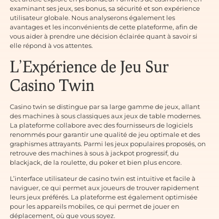
examinant ses jeux, ses bonus, sa sécurité et son expérience
utilisateur globale. Nous analyserons également les
avantages et les inconvénients de cette plateforme, afin de
vous aider à prendre une décision éclairée quant à savoir si
elle répond à vos attentes.
L’Expérience de Jeu Sur
Casino Twin
Casino twin se distingue par sa large gamme de jeux, allant
des machines à sous classiques aux jeux de table modernes.
La plateforme collabore avec des fournisseurs de logiciels
renommés pour garantir une qualité de jeu optimale et des
graphismes attrayants. Parmi les jeux populaires proposés, on
retrouve des machines à sous à jackpot progressif, du
blackjack, de la roulette, du poker et bien plus encore.
L’interface utilisateur de casino twin est intuitive et facile à
naviguer, ce qui permet aux joueurs de trouver rapidement
leurs jeux préférés. La plateforme est également optimisée
pour les appareils mobiles, ce qui permet de jouer en
déplacement, où que vous soyez.