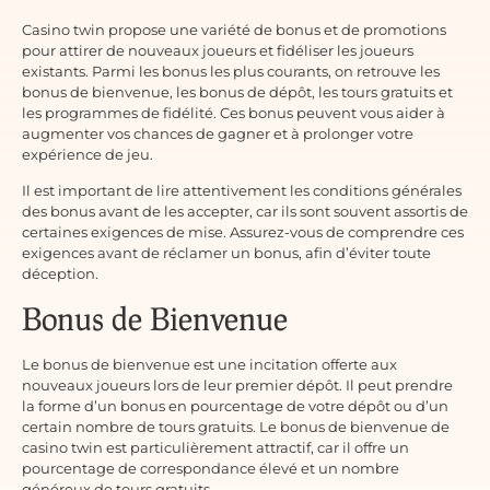
Casino twin propose une variété de bonus et de promotions
pour attirer de nouveaux joueurs et fidéliser les joueurs
existants. Parmi les bonus les plus courants, on retrouve les
bonus de bienvenue, les bonus de dépôt, les tours gratuits et
les programmes de fidélité. Ces bonus peuvent vous aider à
augmenter vos chances de gagner et à prolonger votre
expérience de jeu.
Il est important de lire attentivement les conditions générales
des bonus avant de les accepter, car ils sont souvent assortis de
certaines exigences de mise. Assurez-vous de comprendre ces
exigences avant de réclamer un bonus, afin d’éviter toute
déception.
Bonus de Bienvenue
Le bonus de bienvenue est une incitation offerte aux
nouveaux joueurs lors de leur premier dépôt. Il peut prendre
la forme d’un bonus en pourcentage de votre dépôt ou d’un
certain nombre de tours gratuits. Le bonus de bienvenue de
casino twin est particulièrement attractif, car il offre un
pourcentage de correspondance élevé et un nombre
généreux de tours gratuits.