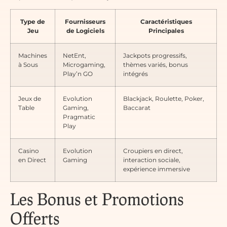
Type de
Fournisseurs
Caractéristiques
Jeu
de Logiciels
Principales
Machines
NetEnt,
Jackpots progressifs,
à Sous
Microgaming,
thèmes variés, bonus
Play’n GO
intégrés
Jeux de
Evolution
Blackjack, Roulette, Poker,
Table
Gaming,
Baccarat
Pragmatic
Play
Casino
Evolution
Croupiers en direct,
en Direct
Gaming
interaction sociale,
expérience immersive
Les Bonus et Promotions
Offerts