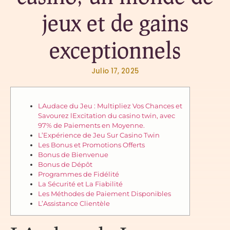
jeux et de gains
exceptionnels
Julio 17, 2025
LAudace du Jeu : Multipliez Vos Chances et
Savourez lExcitation du casino twin, avec
97% de Paiements en Moyenne.
L’Expérience de Jeu Sur Casino Twin
Les Bonus et Promotions Offerts
Bonus de Bienvenue
Bonus de Dépôt
Programmes de Fidélité
La Sécurité et La Fiabilité
Les Méthodes de Paiement Disponibles
L’Assistance Clientèle