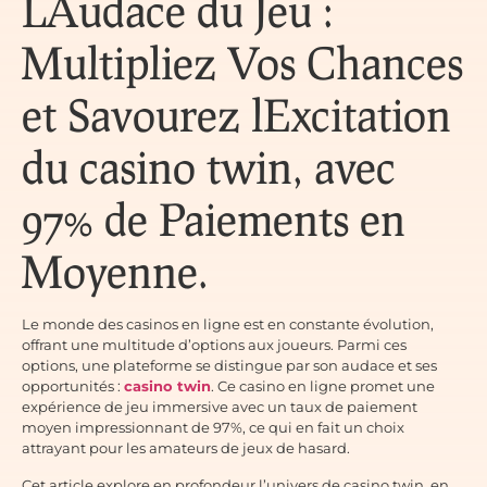
LAudace du Jeu :
Multipliez Vos Chances
et Savourez lExcitation
du casino twin, avec
97% de Paiements en
Moyenne.
Le monde des casinos en ligne est en constante évolution,
offrant une multitude d’options aux joueurs. Parmi ces
options, une plateforme se distingue par son audace et ses
opportunités :
casino twin
. Ce casino en ligne promet une
expérience de jeu immersive avec un taux de paiement
moyen impressionnant de 97%, ce qui en fait un choix
attrayant pour les amateurs de jeux de hasard.
Cet article explore en profondeur l’univers de casino twin, en