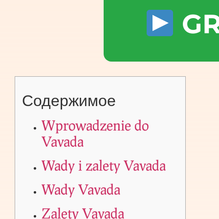
GR
Содержимое
Wprowadzenie do
Vavada
Wady i zalety Vavada
Wady Vavada
Zalety Vavada