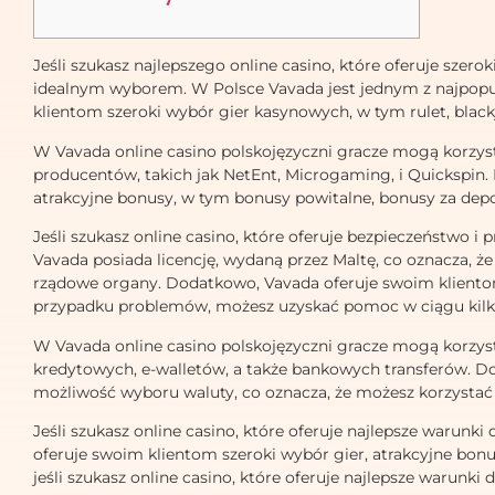
Jeśli szukasz najlepszego online casino, które oferuje szerok
idealnym wyborem. W Polsce Vavada jest jednym z najpopula
klientom szeroki wybór gier kasynowych, w tym rulet, blackj
W Vavada online casino polskojęzyczni gracze mogą korzyst
producentów, takich jak NetEnt, Microgaming, i Quickspin
atrakcyjne bonusy, w tym bonusy powitalne, bonusy za depoz
Jeśli szukasz online casino, które oferuje bezpieczeństwo 
Vavada posiada licencję, wydaną przez Maltę, co oznacza, ż
rządowe organy. Dodatkowo, Vavada oferuje swoim klientom
przypadku problemów, możesz uzyskać pomoc w ciągu kilk
W Vavada online casino polskojęzyczni gracze mogą korzyst
kredytowych, e-walletów, a także bankowych transferów. 
możliwość wyboru waluty, co oznacza, że możesz korzystać 
Jeśli szukasz online casino, które oferuje najlepsze warunk
oferuje swoim klientom szeroki wybór gier, atrakcyjne bonu
jeśli szukasz online casino, które oferuje najlepsze warunki