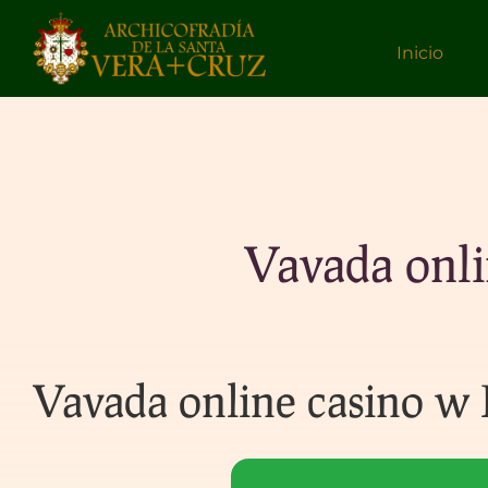
Inicio
Vavada onli
Vavada online casino w 