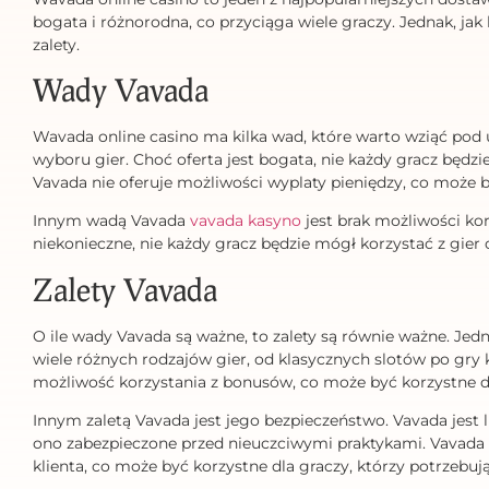
bogata i różnorodna, co przyciąga wiele graczy. Jednak, ja
zalety.
Wady Vavada
Wavada online casino ma kilka wad, które warto wziąć pod 
wyboru gier. Choć oferta jest bogata, nie każdy gracz będz
Vavada nie oferuje możliwości wyplaty pieniędzy, co może 
Innym wadą Vavada
vavada kasyno
jest brak możliwości korz
niekonieczne, nie każdy gracz będzie mógł korzystać z gier 
Zalety Vavada
O ile wady Vavada są ważne, to zalety są równie ważne. Jedn
wiele różnych rodzajów gier, od klasycznych slotów po gry k
możliwość korzystania z bonusów, co może być korzystne dl
Innym zaletą Vavada jest jego bezpieczeństwo. Vavada jest 
ono zabezpieczone przed nieuczciwymi praktykami. Vavada 
klienta, co może być korzystne dla graczy, którzy potrzebu