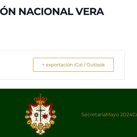
IÓN NACIONAL VERA
+ exportación iCal / Outlook
Secretaría
Mayo 2024
C