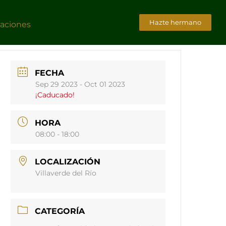
Hazte hermano
caciones
FECHA
Sep 29 2023
- Oct 01 2023
¡Caducado!
HORA
08:00 - 18:00
LOCALIZACIÓN
Villaverde del Río
CATEGORÍA