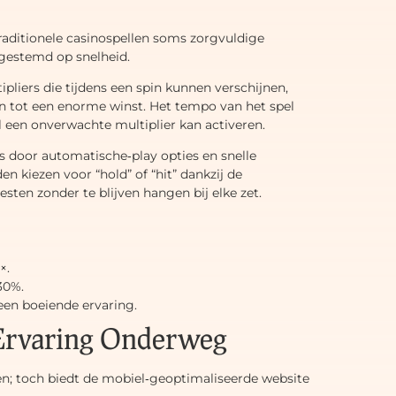
 traditionele casinospellen soms zorgvuldige
fgestemd op snelheid.
pliers die tijdens een spin kunnen verschijnen,
en tot een enorme winst. Het tempo van het spel
l een onverwachte multiplier kan activeren.
 door automatische‑play opties en snelle
n kiezen voor “hold” of “hit” dankzij de
esten zonder te blijven hangen bij elke zet.
×.
30%.
een boeiende ervaring.
Ervaring Onderweg
n; toch biedt de mobiel‑geoptimaliseerde website