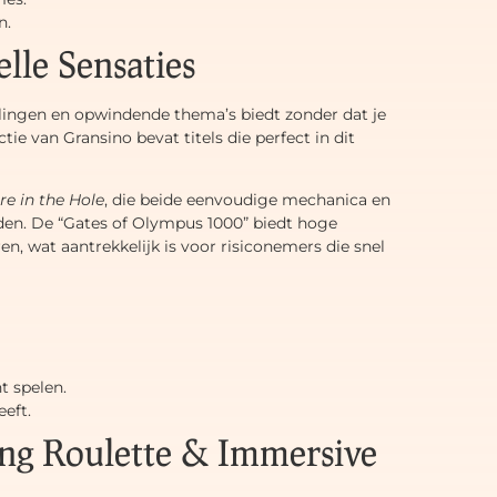
n.
elle Sensaties
talingen en opwindende thema’s biedt zonder dat je
ie van Gransino bevat titels die perfect in dit
ire in the Hole
, die beide eenvoudige mechanica en
den. De “Gates of Olympus 1000” biedt hoge
en, wat aantrekkelijk is voor risiconemers die snel
t spelen.
eft.
ing Roulette & Immersive