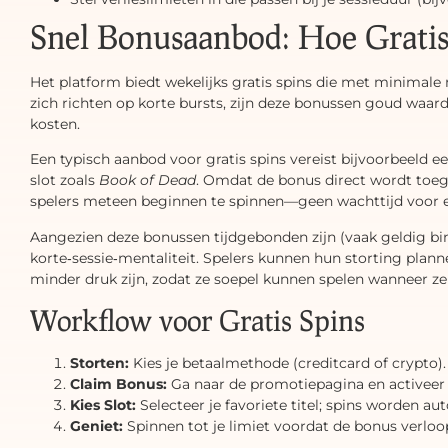
Snel Bonusaanbod: Hoe Gratis
Het platform biedt wekelijks gratis spins die met minimal
zich richten op korte bursts, zijn deze bonussen goud waar
kosten.
Een typisch aanbod voor gratis spins vereist bijvoorbeeld e
slot zoals
Book of Dead
. Omdat de bonus direct wordt toeg
spelers meteen beginnen te spinnen—geen wachttijd voor e‑
Aangezien deze bonussen tijdgebonden zijn (vaak geldig bin
korte‑sessie‑mentaliteit. Spelers kunnen hun storting plan
minder druk zijn, zodat ze soepel kunnen spelen wanneer ze
Workflow voor Gratis Spins
Storten:
Kies je betaalmethode (creditcard of crypto).
Claim Bonus:
Ga naar de promotiepagina en activeer 
Kies Slot:
Selecteer je favoriete titel; spins worden a
Geniet:
Spinnen tot je limiet voordat de bonus verloo